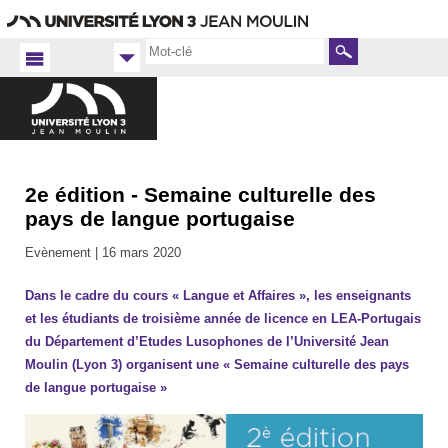
Aller
Navigation
Accès
Connexion
au
directs
contenu
Rechercher
2e édition - Semaine culturelle des
Accueil
FR
pays de langue portugaise
Langues
Evènement |
16 mars 2020
2019-
2020
Dans le cadre du cours « Langue et Affaires », les enseignants
et les étudiants de troisième année de licence en LEA-Portugais
du Département d’Etudes Lusophones de l’Université Jean
Moulin (Lyon 3) organisent une « Semaine culturelle des pays
de langue portugaise »