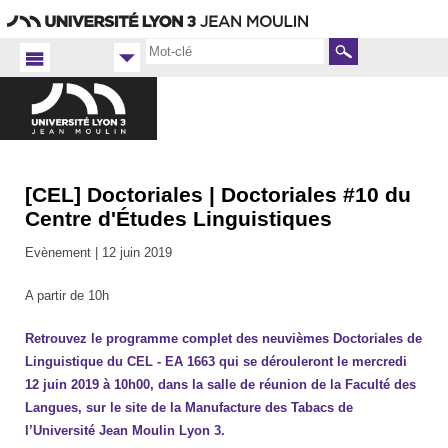
Aller
Navigation
Accès
Connexion
au
directs
contenu
Rechercher
[CEL] Doctoriales | Doctoriales #10 du
Accueil
FR
Centre d'Études Linguistiques
Langues
Evènement |
12 juin 2019
2018-
2019
A partir de 10h
Retrouvez le programme complet des neuvièmes Doctoriales de
Linguistique du CEL - EA 1663 qui se dérouleront le mercredi
12 juin 2019 à 10h00, dans la salle de réunion de la Faculté des
Langues, sur le site de la Manufacture des Tabacs de
l’Université Jean Moulin Lyon 3.