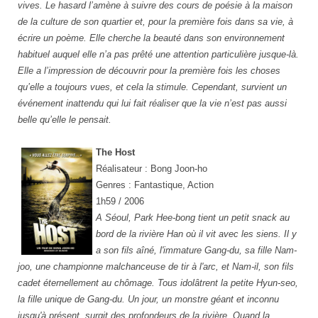
vives. Le hasard l’amène à suivre des cours de poésie à la maison
de la culture de son quartier et, pour la première fois dans sa vie, à
écrire un poème. Elle cherche la beauté dans son environnement
habituel auquel elle n’a pas prêté une attention particulière jusque-là.
Elle a l’impression de découvrir pour la première fois les choses
qu’elle a toujours vues, et cela la stimule. Cependant, survient un
événement inattendu qui lui fait réaliser que la vie n’est pas aussi
belle qu’elle le pensait.
The Host
Réalisateur : Bong Joon-ho
Genres : Fantastique, Action
1h59 / 2006
A Séoul, Park Hee-bong tient un petit snack au
bord de la rivière Han où il vit avec les siens. Il y
a son fils aîné, l'immature Gang-du, sa fille Nam-
joo, une championne malchanceuse de tir à l'arc, et Nam-il, son fils
cadet éternellement au chômage. Tous idolâtrent la petite Hyun-seo,
la fille unique de Gang-du. Un jour, un monstre géant et inconnu
jusqu'à présent, surgit des profondeurs de la rivière. Quand la