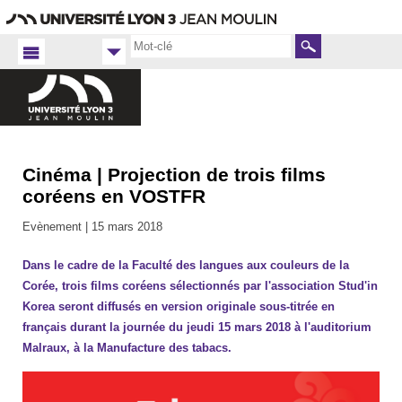
Aller
Navigation
Accès
Connexion
au
directs
contenu
Rechercher
Cinéma | Projection de trois films
Accueil
FR
coréens en VOSTFR
Langues
Evènement |
15 mars 2018
2017-
2018
Dans le cadre de la Faculté des langues aux couleurs de la
Corée, trois films coréens sélectionnés par l'association Stud'in
Korea seront diffusés en version originale sous-titrée en
français durant la journée du jeudi 15 mars 2018 à l'auditorium
Malraux, à la Manufacture des tabacs.