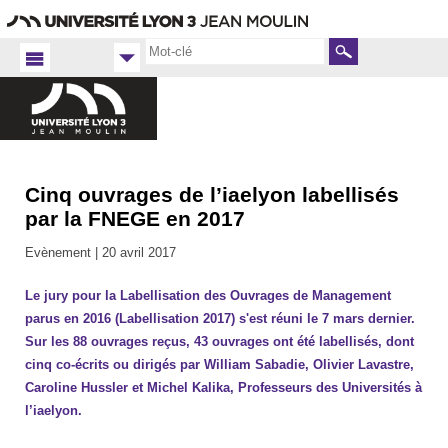
Aller
Navigation
Accès
Connexion
au
directs
contenu
Rechercher
Cinq ouvrages de l’iaelyon labellisés
Accueil
FR
par la FNEGE en 2017
iaelyon
Evènement |
20 avril 2017
2017
Le jury pour la Labellisation des Ouvrages de Management
parus en 2016 (Labellisation 2017) s'est réuni le 7 mars dernier.
Sur les 88 ouvrages reçus, 43 ouvrages ont été labellisés, dont
cinq co-écrits ou dirigés par William Sabadie, Olivier Lavastre,
Caroline Hussler et Michel Kalika, Professeurs des Universités à
l’iaelyon.