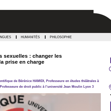
Aller
Navigation
Accès
Connexion
au
directs
contenu
ANGUES
HUMANITÉS
PHILOSOPHIE
 sexuelles : changer les
la prise en charge
ientifique de Bérénice HAMIDI, Professeure en études théâtrales à
Professeure de droit public à l’université Jean Moulin Lyon 3