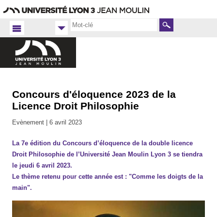
Aller
Navigation
Accès
Connexion
au
directs
contenu
Rechercher
Concours d'éloquence 2023 de la
Accueil
FR
Licence Droit Philosophie
Droit
Evènement |
6 avril 2023
Actualités
2022-
La 7e édition du Concours d’éloquence de la double licence
2023
Droit Philosophie de l’Université Jean Moulin Lyon 3 se tiendra
le jeudi 6 avril 2023.
Le thème retenu pour cette année est : "Comme les doigts de la
main".