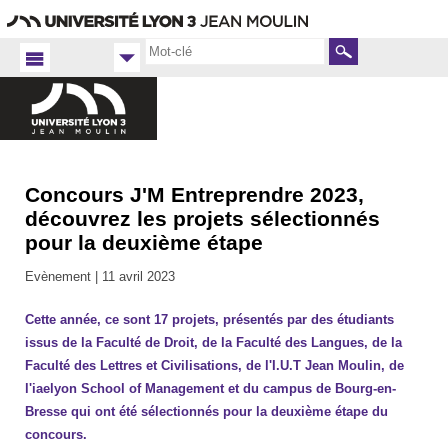
Aller
Navigation
Accès
Connexion
au
directs
contenu
Rechercher
Concours J'M Entreprendre 2023,
Accueil
FR
découvrez les projets sélectionnés
pour la deuxième étape
Université
2022-
Evènement |
11 avril 2023
2023
Cette année, ce sont 17 projets, présentés par des étudiants
issus de la Faculté de Droit, de la Faculté des Langues, de la
Faculté des Lettres et Civilisations, de l'I.U.T Jean Moulin, de
l'iaelyon School of Management et du campus de Bourg-en-
Bresse qui ont été sélectionnés pour la deuxième étape du
concours.