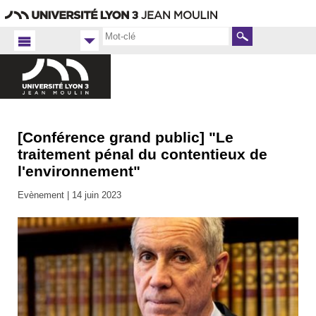
Aller
Navigation
Accès
Connexion
au
directs
contenu
Rechercher
[Conférence grand public] "Le
Accueil
FR
traitement pénal du contentieux de
Droit
l'environnement"
Actualités
Evènement |
14 juin 2023
2022-
2023