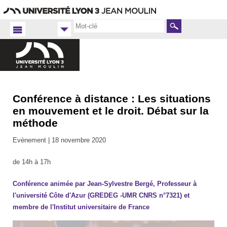
Aller
Navigation
Accès
Connexion
au
directs
contenu
Rechercher
Conférence à distance : Les situations
Accueil
FR
en mouvement et le droit. Débat sur la
Droit
méthode
Actualités
Evènement |
18 novembre 2020
2020-
2021
de 14h à 17h
Conférence animée par Jean-Sylvestre Bergé, Professeur à
l'université Côte d'Azur (GREDEG -UMR CNRS n°7321) et
membre de l'Institut universitaire de France