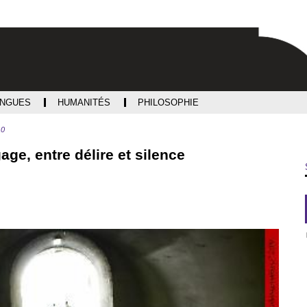
Aller
Navigation
Accès
Connexion
au
directs
contenu
ANGUES
HUMANITÉS
PHILOSOPHIE
10
age, entre délire et silence