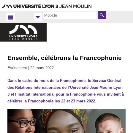
Aller
Navigation
Accès
Connexion
au
directs
contenu
Rechercher
Ensemble, célébrons la Francophonie
Accueil
FR
Evènement |
22 mars 2022
Université
2021-
Dans le cadre du mois de la Francophonie, le Service Général
2022
des Relations Internationales de l’Université Jean Moulin Lyon
3 et l’Institut international pour la Francophonie vous invitent à
célébrer la Francophonie les 22 et 23 mars 2022.