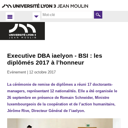
Aller
Navigation
Accès
Connexion
au
directs
contenu
Rechercher
Executive DBA iaelyon - BSI : les
Accueil
FR
diplômés 2017 à l’honneur
iaelyon
Evènement |
12 octobre 2017
2017
La cérémonie de remise de diplômes a réuni 17 doctorants-
managers, représentant 12 nationalités. Elle a été organisée le
26 septembre en présence de Romain Schneider, Ministre
luxembourgeois de la coopération et de l’action humanitaire,
Jérôme Rive, Directeur Général de l’iaelyon.