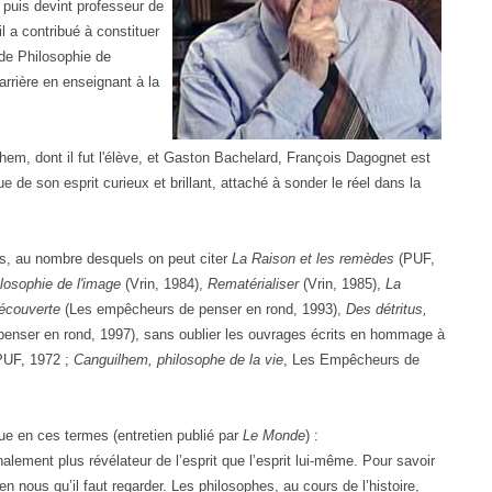
 puis devint professeur de
l a contribué à constituer
 de Philosophie de
arrière en enseignant à la
em, dont il fut l'élève, et Gaston Bachelard, François Dagognet est
de son esprit curieux et brillant, attaché à sonder le réel dans la
ges, au nombre desquels on peut citer
La Raison et les remèdes
(PUF,
losophie de l'image
(Vrin, 1984),
Rematérialiser
(Vrin, 1985),
La
écouverte
(Les empêcheurs de penser en rond, 1993),
Des détritus,
enser en rond, 1997), sans oublier les ouvrages écrits en hommage à
PUF, 1972 ;
Canguilhem, philosophe de la vie
, Les Empêcheurs de
que en ces termes (entretien publié par
Le Monde
) :
lement plus révélateur de l’esprit que l’esprit lui-même. Pour savoir
nous qu’il faut regarder. Les philosophes, au cours de l’histoire,