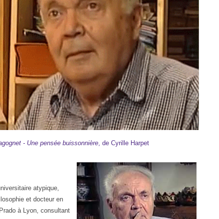
agognet - Une pensée buissonnièr
e
, de Cyrille Harpet
iversitaire atypique,
ilosophie et docteur en
 Prado à Lyon, consultant