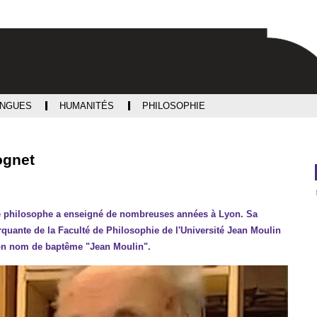
Aller
Navigation
Accès
Connexion
au
directs
contenu
ANGUES
HUMANITÉS
PHILOSOPHIE
ognet
Le philosophe a enseigné de nombreuses années à Lyon. Sa
marquante de la Faculté de Philosophie de l'Université Jean Moulin
, son nom de baptême "Jean Moulin".