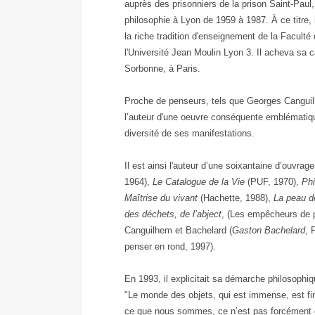
auprès des prisonniers de la prison Saint-Paul,
philosophie à Lyon de 1959 à 1987. À ce titre, i
la riche tradition d'enseignement de la Faculté
l'Université Jean Moulin Lyon 3. Il acheva sa c
Sorbonne, à Paris.
Proche de penseurs, tels que Georges Canguilh
l’auteur d'une oeuvre conséquente emblématique 
diversité de ses manifestations.
Il est ainsi l'auteur d’une soixantaine d’ouvra
1964),
Le Catalogue de la Vie
(PUF, 1970),
Phi
Maîtrise du vivant
(Hachette, 1988),
La peau d
des déchets, de l’abject
, (Les empêcheurs de p
Canguilhem et Bachelard (
Gaston Bachelard
, 
penser en rond, 1997).
En 1993, il explicitait sa démarche philosophi
"Le monde des objets, qui est immense, est fina
ce que nous sommes, ce n’est pas forcément en 