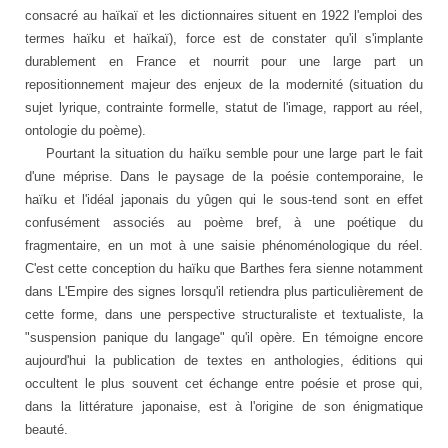
consacré au haïkaï et les dictionnaires situent en 1922 l'emploi des
termes haïku et haïkaï), force est de constater qu'il s'implante
durablement en France et nourrit pour une large part un
repositionnement majeur des enjeux de la modernité (situation du
sujet lyrique, contrainte formelle, statut de l'image, rapport au réel,
ontologie du poème).
Pourtant la situation du haïku semble pour une large part le fait
d'une méprise. Dans le paysage de la poésie contemporaine, le
haïku et l'idéal japonais du yûgen qui le sous-tend sont en effet
confusément associés au poème bref, à une poétique du
fragmentaire, en un mot à une saisie phénoménologique du réel.
C'est cette conception du haïku que Barthes fera sienne notamment
dans L'Empire des signes lorsqu'il retiendra plus particulièrement de
cette forme, dans une perspective structuraliste et textualiste, la
"suspension panique du langage" qu'il opère. En témoigne encore
aujourd'hui la publication de textes en anthologies, éditions qui
occultent le plus souvent cet échange entre poésie et prose qui,
dans la littérature japonaise, est à l'origine de son énigmatique
beauté.