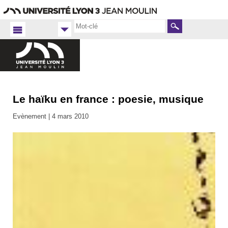
Aller
Navigation
Accès
Connexion
au
directs
contenu
Rechercher
Le haïku en france : poesie, musique
Accueil FR
Humanités,
Evènement |
4 mars 2010
Lettres et
Sociétés
2009-
2010