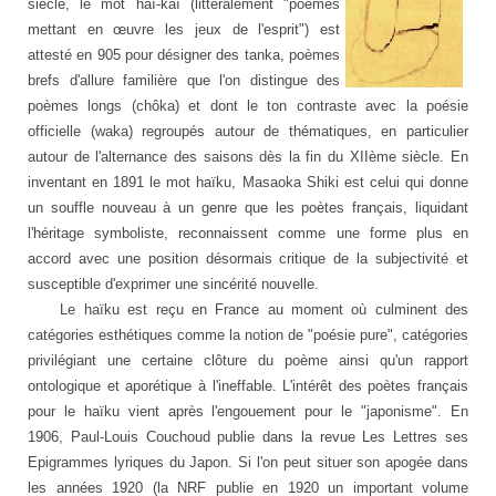
siècle, le mot haï-kaï (littéralement "poèmes
mettant en œuvre les jeux de l'esprit") est
attesté en 905 pour désigner des tanka, poèmes
brefs d'allure familière que l'on distingue des
poèmes longs (chôka) et dont le ton contraste avec la poésie
officielle (waka) regroupés autour de thématiques, en particulier
autour de l'alternance des saisons dès la fin du XIIème siècle. En
inventant en 1891 le mot haïku, Masaoka Shiki est celui qui donne
un souffle nouveau à un genre que les poètes français, liquidant
l'héritage symboliste, reconnaissent comme une forme plus en
accord avec une position désormais critique de la subjectivité et
susceptible d'exprimer une sincérité nouvelle.
Le haïku est reçu en France au moment où culminent des
catégories esthétiques comme la notion de "poésie pure", catégories
privilégiant une certaine clôture du poème ainsi qu'un rapport
ontologique et aporétique à l'ineffable. L'intérêt des poètes français
pour le haïku vient après l'engouement pour le "japonisme". En
1906, Paul-Louis Couchoud publie dans la revue Les Lettres ses
Epigrammes lyriques du Japon. Si l'on peut situer son apogée dans
les années 1920 (la NRF publie en 1920 un important volume