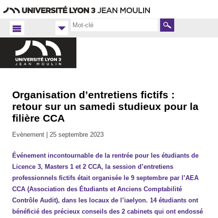
Aller
Navigation
Accès
Connexion
au
directs
contenu
Rechercher
Organisation d’entretiens fictifs :
Accueil
FR
retour sur un samedi studieux pour la
filière CCA
iaelyon
2023
Evènement |
25 septembre 2023
Événement incontournable de la rentrée pour les étudiants de
Licence 3, Masters 1 et 2 CCA, la session d’entretiens
professionnels fictifs était organisée le 9 septembre par l’AEA
CCA (Association des Étudiants et Anciens Comptabilité
Contrôle Audit), dans les locaux de l’iaelyon. 14 étudiants ont
bénéficié des précieux conseils des 2 cabinets qui ont endossé