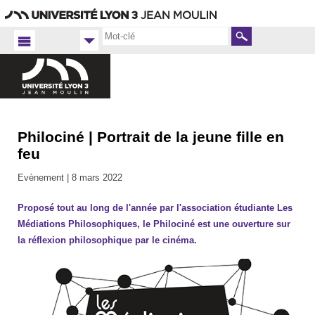
Aller
Navigation
Accès
Connexion
au
directs
contenu
Rechercher
Philociné | Portrait de la jeune fille en
Accueil FR
Faculté
feu
de
Philosophie
Evènement |
8 mars 2022
2021-
2022
Proposé tout au long de l'année par l'association étudiante Les
Médiations Philosophiques, le Philociné est une ouverture sur
la réflexion philosophique par le cinéma.