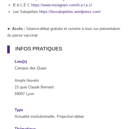
B.A.L.E.C
https://www.instagram.com/b.a.l.e.c/
Les Salopettes
https://lessalopettes.wordpress.com/
►
Accès :
Séance-débat gratuite et ouverte à tous sur présentation
du passe vaccinal.
INFOS PRATIQUES
Lieu(x)
Campus des Quais
Amphi Huvelin
15 quai Claude Bernard
69007 Lyon
Type
Actualité institutionnelle, Projection-débat
Thématique