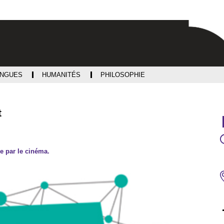
Aller
Navigation
Accès
Connexion
au
directs
contenu
ANGUES
HUMANITÉS
PHILOSOPHIE
t
e par le cinéma.