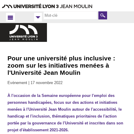
Aller
Navigation
Accès
Connexion
au
directs
contenu
Rechercher
Pour une université plus inclusive :
Accueil
FR
zoom sur les initiatives menées à
l'Université Jean Moulin
Université
2022-
Evènement |
17 novembre 2022
2023
À l'occasion de la Semaine européenne pour l'emploi des
personnes handicapées, focus sur des actions et initiatives
menées à l'Université Jean Moulin autour de l'accessibilité, le
handicap et l'inclusion, thématiques prioritaires de l'action
portée par la gouvernance de l'Université et inscrites dans son
projet d'établissement 2021-2026.