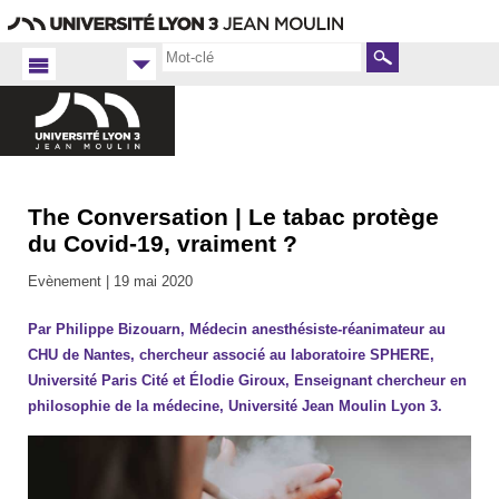
Aller
Navigation
Accès
Connexion
au
directs
contenu
Rechercher
The Conversation | Le tabac protège
Accueil FR
Faculté
du Covid-19, vraiment ?
de
Philosophie
Evènement |
19 mai 2020
2019-
2020
Par Philippe Bizouarn, Médecin anesthésiste-réanimateur au
CHU de Nantes, chercheur associé au laboratoire SPHERE,
Université Paris Cité et Élodie Giroux, Enseignant chercheur en
philosophie de la médecine, Université Jean Moulin Lyon 3.