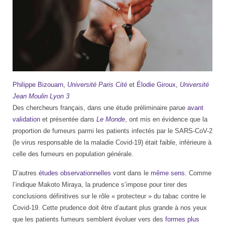
Philippe Bizouarn
,
Université Paris Cité
et
Élodie Giroux
,
Université
Jean Moulin Lyon 3
Des chercheurs français, dans une étude préliminaire parue
avant
validation
et présentée dans
Le Monde
, ont mis en évidence que la
proportion de fumeurs parmi les patients infectés par le SARS-CoV-2
(le virus responsable de la maladie Covid-19) était faible, inférieure à
celle des fumeurs en population générale.
D’autres
études observationnelles
vont dans le
même sens
. Comme
l’indique Makoto Miraya, la prudence s’impose pour tirer des
conclusions définitives sur le rôle « protecteur » du tabac contre le
Covid-19. Cette prudence doit être d’autant plus grande à nos yeux
que les patients fumeurs semblent évoluer vers des
formes plus