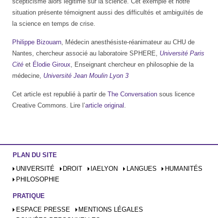
scepticisme alors légitime sur la science. Cet exemple et notre
situation présente témoignent aussi des difficultés et ambiguïtés de
la science en temps de crise.
Philippe Bizouarn
, Médecin anesthésiste-réanimateur au CHU de
Nantes, chercheur associé au laboratoire SPHERE,
Université Paris
Cité
et
Élodie Giroux
, Enseignant chercheur en philosophie de la
médecine,
Université Jean Moulin Lyon 3
Cet article est republié à partir de
The Conversation
sous licence
Creative Commons. Lire l’
article original
.
PLAN DU SITE
UNIVERSITÉ
DROIT
IAELYON
LANGUES
HUMANITÉS
PHILOSOPHIE
PRATIQUE
ESPACE PRESSE
MENTIONS LÉGALES