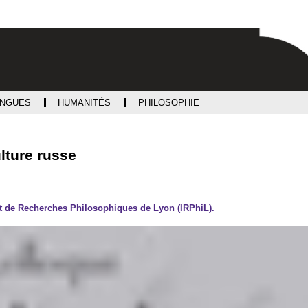
Aller
Navigation
Accès
Connexion
au
directs
contenu
ANGUES
HUMANITÉS
PHILOSOPHIE
ulture russe
tut de Recherches Philosophiques de Lyon (IRPhiL).