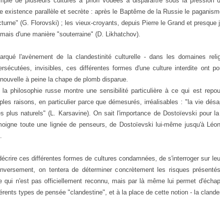
xemple de plusieurs cultures a priori vouées à disparaître sous la pression 
 existence parallèle et secrète : après le Baptême de la Russie le paganis
cturne" (G. Florovski) ; les vieux-croyants, depuis Pierre le Grand et presque 
 mais d'une manière "souterraine" (D. Likhatchov).
arqué l'avènement de la clandestinité culturelle - dans les domaines relig
, persécutées, invisibles, ces différentes formes d'une culture interdite ont 
 nouvelle à peine la chape de plomb disparue.
, la philosophie russe montre une sensibilité particulière à ce qui est rep
les raisons, en particulier parce que démesurés, irréalisables : "la vie désa
es plus naturels" (L. Karsavine). On sait l'importance de Dostoïevski pour 
émoigne toute une lignée de penseurs, de Dostoïevski lui-même jusqu'à Léon 
.
écrire ces différentes formes de cultures condamnées, de s'interroger sur leur 
nversement, on tentera de déterminer concrètement les risques présentés 
e qui n'est pas officiellement reconnu, mais par là même lui permet d'échapp
férents types de pensée "clandestine", et à la place de cette notion - la clandest