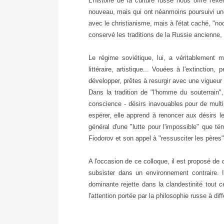
L'histoire de la culture russe nous offre l'e
nouveau, mais qui ont néanmoins poursuivi une
avec le christianisme, mais à l'état caché, "no
conservé les traditions de la Russie ancienne,
Le régime soviétique, lui, a véritablement m
littéraire, artistique... Vouées à l'extinction
développer, prêtes à resurgir avec une vigueur
Dans la tradition de "l'homme du souterrain"
conscience - désirs inavouables pour de multip
espérer, elle apprend à renoncer aux désirs l
général d'une "lutte pour l'impossible" que t
Fiodorov et son appel à "ressusciter les pères"
A l'occasion de ce colloque, il est proposé de d
subsister dans un environnement contraire. I
dominante rejette dans la clandestinité tout c
l'attention portée par la philosophie russe à dif