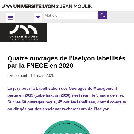
Aller
Navigation
Accès
Connexion
au
directs
contenu
Rechercher
Quatre ouvrages de l’iaelyon labellisés
Accueil
FR
par la FNEGE en 2020
iaelyon
Evènement |
13 mars 2020
Actualités
de
Le jury pour la Labellisation des Ouvrages de Management
l'iaelyon -
2020
parus en 2019 (Labellisation 2020) s'est réuni le 9 mars dernier.
Sur les 68 ouvrages reçus, 45 ont été labellisés, dont 4 co-écrits
ou dirigés par des enseignants-chercheurs de l’iaelyon.