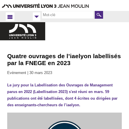
Aller
Navigation
Accès
Connexion
au
directs
contenu
Rechercher
Quatre ouvrages de l’iaelyon labellisés
Accueil
FR
par la FNEGE en 2023
iaelyon
Evènement |
30 mars 2023
2023
Le jury pour la Labellisation des Ouvrages de Management
parus en 2022 (Labellisation 2023) s'est réuni en mars. 59
publications ont été labellisées, dont 4 écrites ou dirigées par
des enseignants-chercheurs de l’iaelyon.